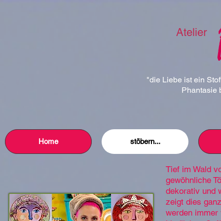
Atelier
"die Liebe ist ein Sto
Phantasie b
Home
stöbern...
Tief im Wald v
gewöhnliche Töp
dekorativ und 
zeigt dies gan
werden immer wi