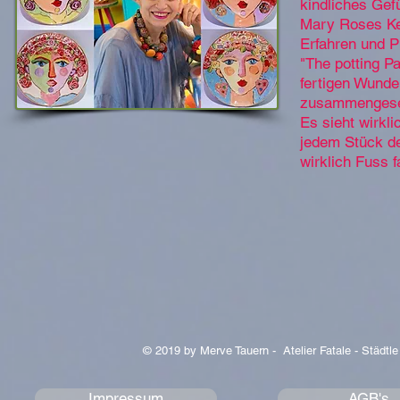
kindliches Gef
Mary Roses Ker
Erfahren und P
"The potting Pa
fertigen Wund
zusammengesetz
Es sieht wirkl
jedem Stück de
wirklich Fuss 
© 2019 by Merve Tauern - Atelier Fatale - Städtle
Impressum
AGB's