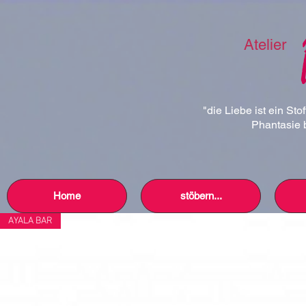
Atelier
"die Liebe ist ein Sto
Phantasie b
Home
stöbern...
AYALA BAR