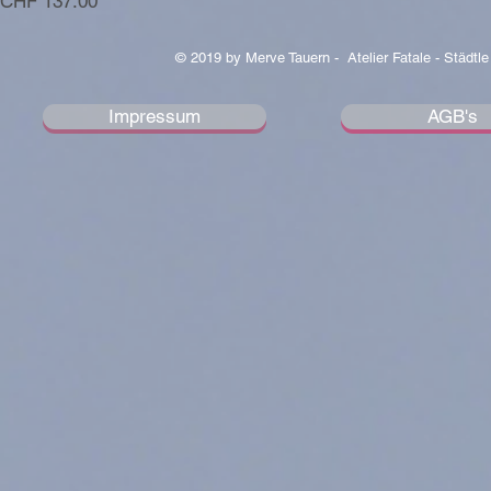
Preis
CHF 137.00
© 2019 by Merve Tauern - Atelier Fatale - Städtle
Impressum
AGB's