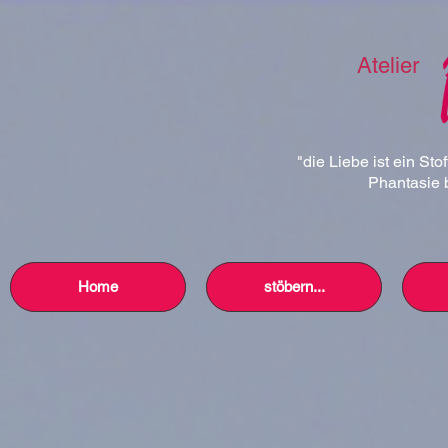
Atelier
"die Liebe ist ein Sto
Phantasie b
Home
stöbern...