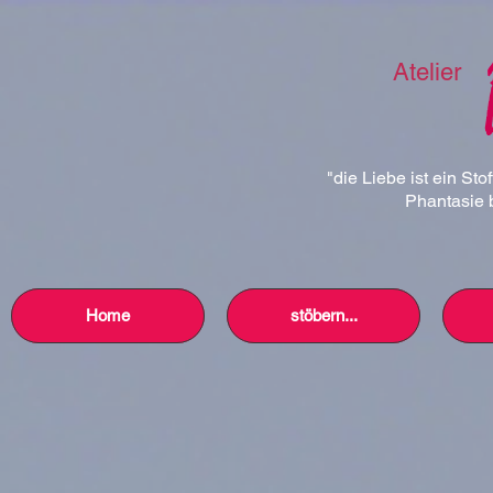
Atelier
"die Liebe ist ein Sto
Phantasie b
Home
stöbern...