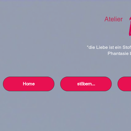
Atelier
"die Liebe ist ein Sto
Phantasie b
Home
stöbern...