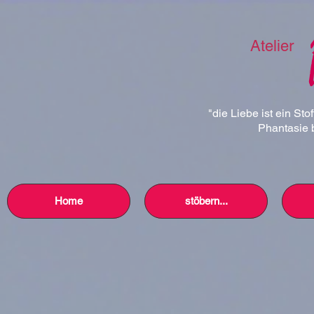
Atelier
"die Liebe ist ein Sto
Phantasie b
Home
stöbern...