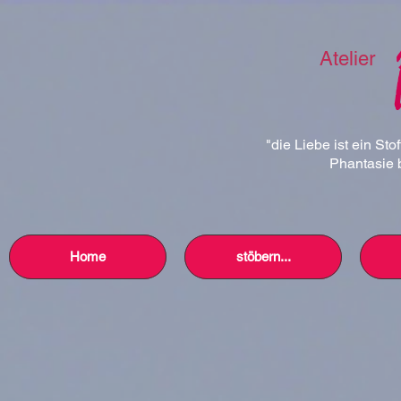
Atelier
"die Liebe ist ein Sto
Phantasie b
Home
stöbern...