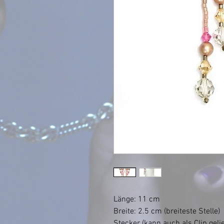
Länge: 11 cm
Breite: 2.5 cm (breiteste Stelle)
Stecker (kann auch als Clip geli