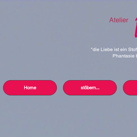
Atelier
"die Liebe ist ein Sto
Phantasie b
Home
stöbern...