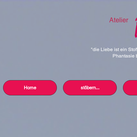
Atelier
"die Liebe ist ein Sto
Phantasie b
Home
stöbern...