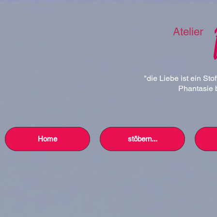
Atelier
"die Liebe ist ein Sto
Phantasie b
Home
stöbern...