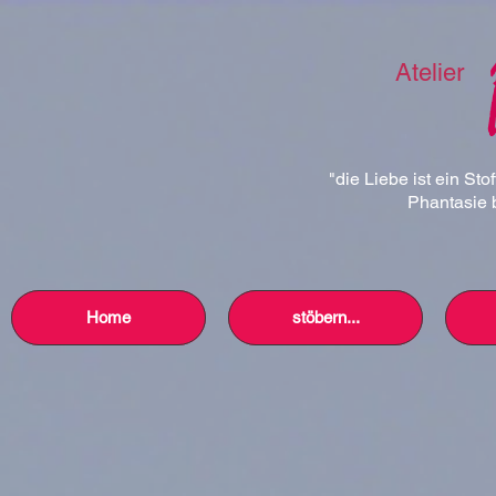
Atelier
"die Liebe ist ein Sto
Phantasie b
Home
stöbern...