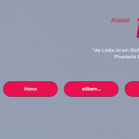
Atelier
"die Liebe ist ein Sto
Phantasie b
Home
stöbern...