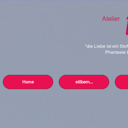
Atelier
"die Liebe ist ein Sto
Phantasie b
Home
stöbern...