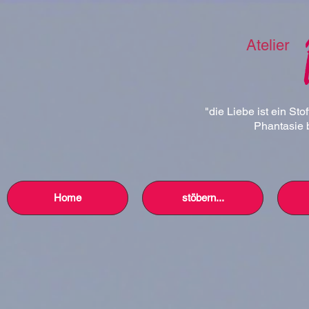
Atelier
"die Liebe ist ein Sto
Phantasie b
Home
stöbern...